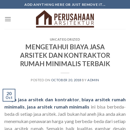
Skip
ADD ANYTHING HERE OR JUST REMOVE IT...
to
content
UNCATEGORIZED
MENGETAHUI BIAYA JASA
ARSITEK DAN KONTRAKTOR
RUMAH MINIMALIS TERBAIK
POSTED ON
OCTOBER 20, 2018
BY
ADMIN
20
Oct
Biaya jasa arsitek dan kontraktor
,
biaya arsitek rumah
minimalis
,
jasa arsitek rumah minimalis
ini bisa berbeda-
beda di setiap jasa arsitek. Jadi bukan hal aneh jika anda akan
menemukan penawaran harga yang berbeda-beda dari setiap
jasa arsitek rumah. Semakin baik kualitas gambar desain