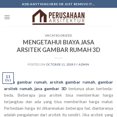
Skip
ADD ANYTHING HERE OR JUST REMOVE IT...
to
content
UNCATEGORIZED
MENGETAHUI BIAYA JASA
ARSITEK GAMBAR RUMAH 3D
POSTED ON
OCTOBER 11, 2018
BY
ADMIN
11
Oct
Biaya gambar rumah
,
arsitek gambar rumah
,
gambar
arsitek rumah
,
jasa gambar 3D
tentunya akan berbeda-
beda. Beberapa jasa arsitek bisa memberikan harga
terjangkau dan ada yang bisa memberikan harga mahal.
Perbedaan harga ini dikarenakan beberapa hal, diantaranya
adalah pengalaman dari arsitek itu sendiri. Jika arsitek yang