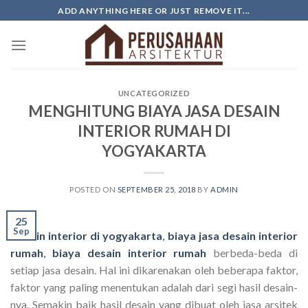
Skip
ADD ANYTHING HERE OR JUST REMOVE IT...
to
content
UNCATEGORIZED
MENGHITUNG BIAYA JASA DESAIN
INTERIOR RUMAH DI
YOGYAKARTA
POSTED ON
SEPTEMBER 25, 2018
BY
ADMIN
25
Sep
Desain interior di yogyakarta
,
biaya jasa desain interior
rumah
,
biaya desain interior rumah
berbeda-beda di
setiap jasa desain. Hal ini dikarenakan oleh beberapa faktor,
faktor yang paling menentukan adalah dari segi hasil desain-
nya. Semakin baik hasil desain yang dibuat oleh jasa arsitek