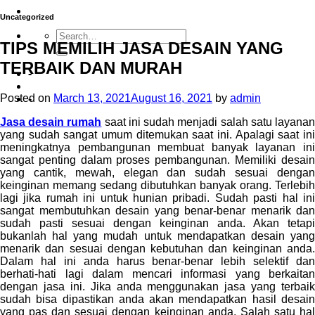
Uncategorized
TIPS MEMILIH JASA DESAIN YANG
TERBAIK DAN MURAH
-
Posted on
March 13, 2021
August 16, 2021
by
admin
-
Jasa desain rumah
saat ini sudah menjadi salah satu layana
yang sudah sangat umum ditemukan saat ini. Apalagi saat ini
meningkatnya pembangunan membuat banyak layanan ini
sangat penting dalam proses pembangunan. Memiliki desain
yang cantik, mewah, elegan dan sudah sesuai dengan
keinginan memang sedang dibutuhkan banyak orang. Terlebih
lagi jika rumah ini untuk hunian pribadi. Sudah pasti hal ini
sangat membutuhkan desain yang benar-benar menarik dan
sudah pasti sesuai dengan keinginan anda. Akan tetapi
bukanlah hal yang mudah untuk mendapatkan desain yang
menarik dan sesuai dengan kebutuhan dan keinginan anda.
Dalam hal ini anda harus benar-benar lebih selektif dan
berhati-hati lagi dalam mencari informasi yang berkaitan
dengan jasa ini. Jika anda menggunakan jasa yang terbaik
sudah bisa dipastikan anda akan mendapatkan hasil desain
yang pas dan sesuai dengan keinginan anda. Salah satu hal