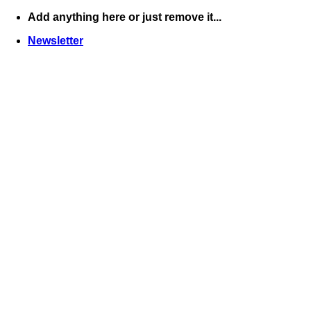
Skip
Add anything here or just remove it...
to
Newsletter
content