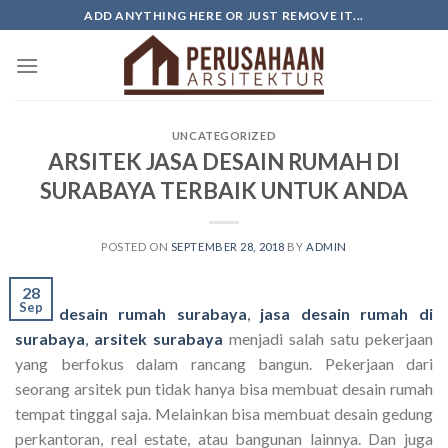
Skip
ADD ANYTHING HERE OR JUST REMOVE IT...
to
content
UNCATEGORIZED
ARSITEK JASA DESAIN RUMAH DI
SURABAYA TERBAIK UNTUK ANDA
POSTED ON
SEPTEMBER 28, 2018
BY
ADMIN
28
Sep
Jasa desain rumah surabaya
,
jasa desain rumah di
surabaya
,
arsitek surabaya
menjadi salah satu pekerjaan
yang berfokus dalam rancang bangun. Pekerjaan dari
seorang arsitek pun tidak hanya bisa membuat desain rumah
tempat tinggal saja. Melainkan bisa membuat desain gedung
perkantoran, real estate, atau bangunan lainnya. Dan juga